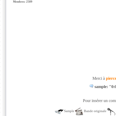
Membres: 2589
Merci à
pierc
sample: "0:0
Pour insérer un comm
Sample
Bande originale