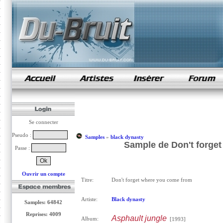
samples de rap
Se connecter
Pseudo :
Samples
»
black dynasty
Sample de Don't forget
Passe :
Ouvrir un compte
Titre:
Don't forget where you come from
Artiste:
Black dynasty
Samples: 64842
Reprises: 4009
Asphault jungle
Album:
[1993]