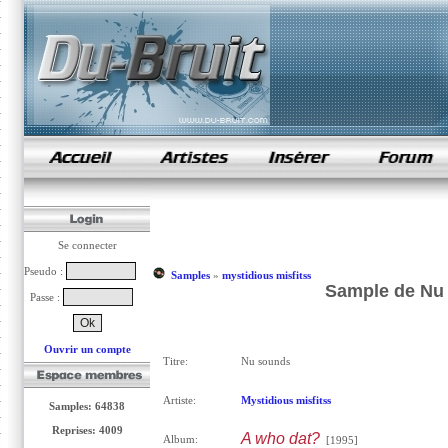
samples de rap
Se connecter
Pseudo :
Samples
»
mystidious misfitss
Sample de Nu 
Passe :
Ouvrir un compte
Titre:
Nu sounds
Artiste:
Mystidious misfitss
Samples: 64838
Reprises: 4009
A who dat?
Album:
[1995]