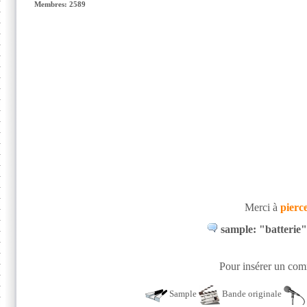
Membres: 2589
Merci à
pierc
sample: "batterie" 
Pour insérer un comm
Sample
Bande originale