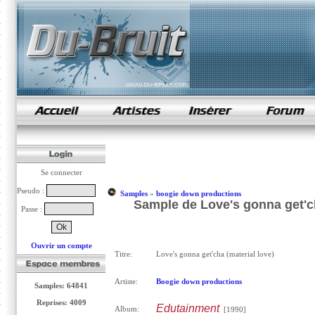
samples de rap
Se connecter
Pseudo :
Samples
»
boogie down productions
Sample de Love's gonna get'c
Passe :
Ouvrir un compte
Titre:
Love's gonna get'cha (material love)
Artiste:
Boogie down productions
Samples: 64841
Reprises: 4009
Edutainment
Album:
[1990]