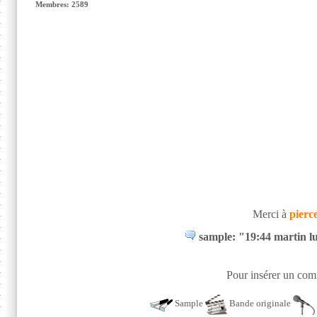
Membres: 2589
Merci à
pierc
sample: "19:44 martin lu
Pour insérer un comm
Sample
Bande originale