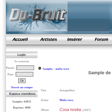
samples de rap
Se connecter
Pseudo :
Samples
»
mafia trece
Sample de 
Passe :
Ouvrir un compte
Titre:
Armageddon
Artiste:
Mafia trece
Samples: 64835
Reprises: 4006
Cosa nostra
Album:
[1997]