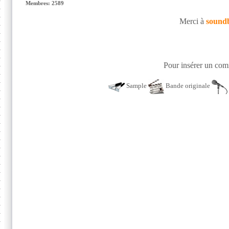
Membres: 2589
Merci à
sound
Pour insérer un comm
Sample
Bande originale