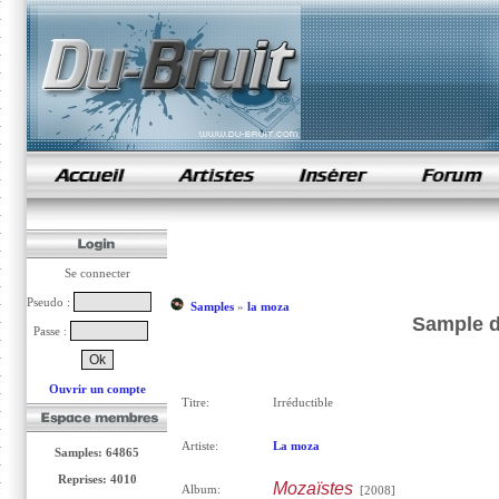
samples de rap
Se connecter
Pseudo :
Samples
»
la moza
Sample d
Passe :
Ouvrir un compte
Titre:
Irréductible
Artiste:
La moza
Samples: 64865
Reprises: 4010
Mozaïstes
Album:
[2008]