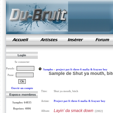
samples de rap
Se connecter
Pseudo :
Samples
»
project pat ft three 6 mafia & frayser boy
Sample de Shut ya mouth, bitch
Passe :
Ouvrir un compte
Titre:
Shut ya mouth, bitch
Artiste:
Project pat ft three 6 mafia & frayser boy
Samples: 64835
Reprises: 4006
Layin' da smack down
Album:
[2002]