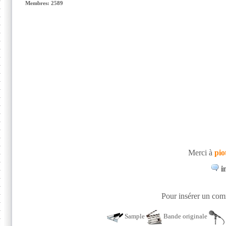
Membres: 2589
Merci à
pio
i
Pour insérer un comm
Sample
Bande originale