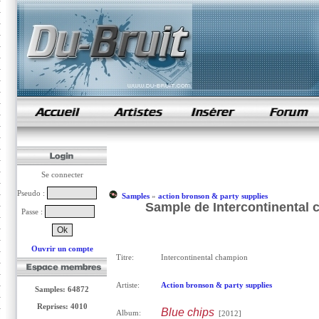
samples de rap
Se connecter
Pseudo :
Samples
»
action bronson & party supplies
Sample de Intercontinental 
Passe :
Ouvrir un compte
Titre:
Intercontinental champion
Artiste:
Action bronson & party supplies
Samples: 64872
Reprises: 4010
Blue chips
Album:
[2012]