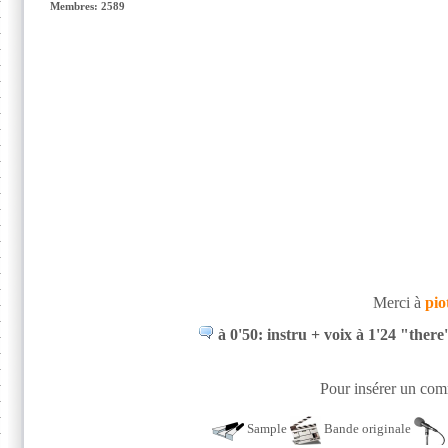
Membres: 2589
Merci à
pio
à 0'50: instru + voix à 1'24 "there
Pour insérer un comm
Sample
Bande originale