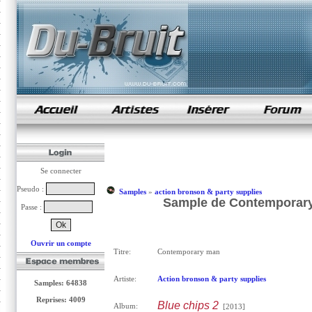
samples de rap
Se connecter
Pseudo :
Samples
»
action bronson & party supplies
Sample de Contemporary 
Passe :
Ouvrir un compte
Titre:
Contemporary man
Artiste:
Action bronson & party supplies
Samples: 64838
Reprises: 4009
Blue chips 2
Album:
[2013]