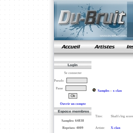
samples de rap
Se connecter
Pseudo :
Passe :
Samples
»
x-clan
Ouvrir un compte
Titre:
Shaft's big score
Samples: 64838
Reprises: 4009
Artiste:
X-clan