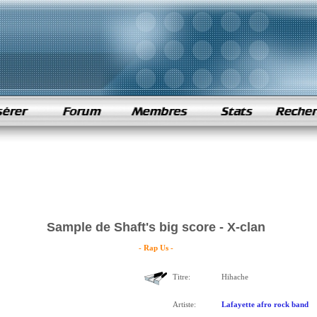
Sample de Shaft's big score - X-clan
- Rap Us -
Titre:
Hihache
Artiste:
Lafayette afro rock band