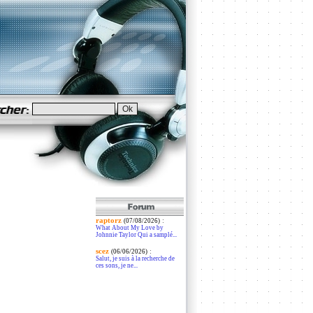
raptorz
:
(07/08/2026)
What About My Love by
Johnnie Taylor Qui a samplé...
scez
:
(06/06/2026)
Salut, je suis à la recherche de
ces sons, je ne...