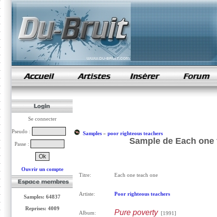
samples de rap
Se connecter
Pseudo :
Samples
»
poor righteous teachers
Sample de Each one t
Passe :
Ouvrir un compte
Titre:
Each one teach one
Artiste:
Poor righteous teachers
Samples: 64837
Reprises: 4009
Pure poverty
Album:
[1991]