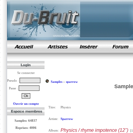
samples de rap
Se connecter
Pseudo :
Samples
»
sparrow
Sample
Passe :
Ouvrir un compte
Titre:
Physics
Artiste:
Sparrow
Samples: 64837
Reprises: 4006
Physics / rhyme impotence (12")
Album:
[1