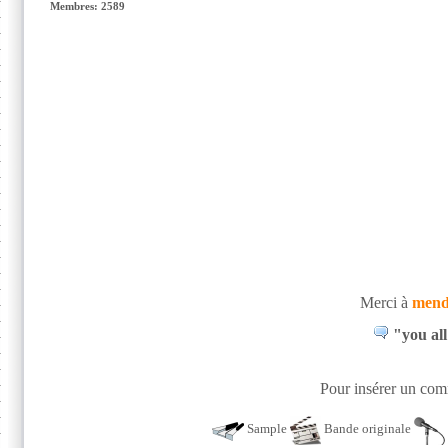
Membres: 2589
Merci à
mend
"you all
Pour insérer un comm
Sample
Bande originale