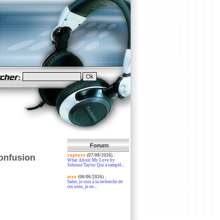
raptorz
:
konfusion
(07/08/2026)
What About My Love by
Johnnie Taylor Qui a samplé...
scez
:
(06/06/2026)
Salut, je suis à la recherche de
ces sons, je ne...