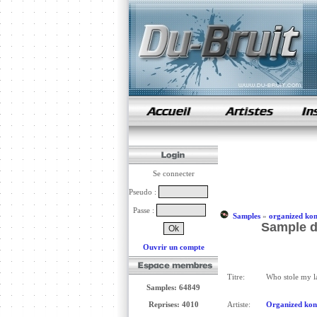
samples de rap
Se connecter
Pseudo :
Passe :
Samples
»
organized kon
Sample d
Ouvrir un compte
Titre:
Who stole my la
Samples: 64849
Reprises: 4010
Artiste:
Organized kon