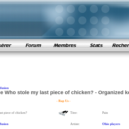
fusion
e Who stole my last piece of chicken? - Organized 
- Rap Us -
st piece of chicken?
Titre:
Pain
fusion
Artiste:
Ohio players