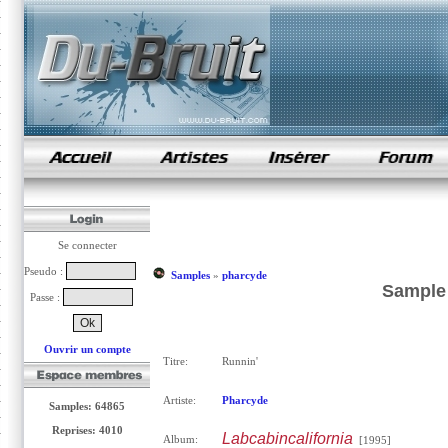
samples de rap
Se connecter
Pseudo :
Samples
»
pharcyde
Sample 
Passe :
Ouvrir un compte
Titre:
Runnin'
Artiste:
Pharcyde
Samples: 64865
Reprises: 4010
Labcabincalifornia
Album:
[1995]