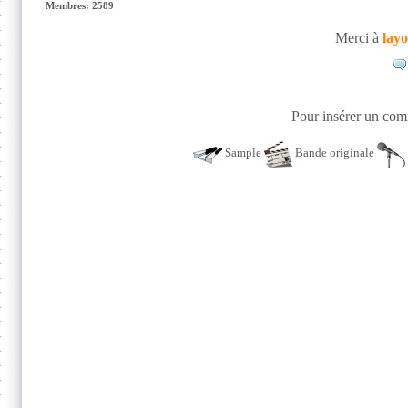
Membres: 2589
Merci à
lay
Pour insérer un comm
Sample
Bande originale