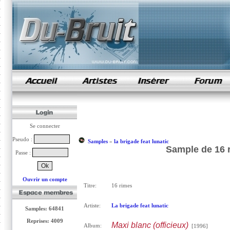
samples de rap
Se connecter
Pseudo :
Samples
»
la brigade feat lunatic
Sample de 16 r
Passe :
Ouvrir un compte
Titre:
16 rimes
Artiste:
La brigade feat lunatic
Samples: 64841
Reprises: 4009
Maxi blanc (officieux)
Album:
[1996]