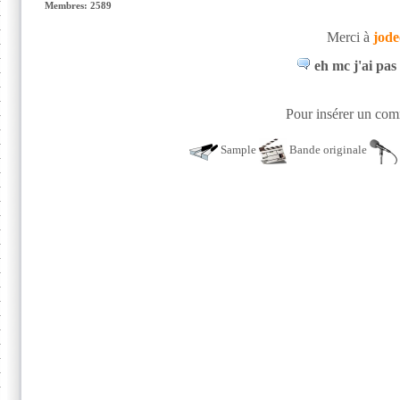
Membres: 2589
Merci à
jode
eh mc j'ai pas
Pour insérer un comm
Sample
Bande originale