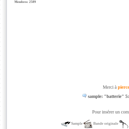
Membres: 2589
Merci à
pierc
sample: "batterie" 5
Pour insérer un comm
Sample
Bande originale