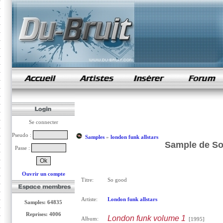
samples de rap
Se connecter
Pseudo :
Samples
»
london funk allstars
Sample de So 
Passe :
Ouvrir un compte
Titre:
So good
Artiste:
London funk allstars
Samples: 64835
Reprises: 4006
London funk volume 1
Album:
[1995]