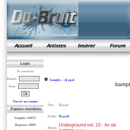
samples de rap
Se connecter
Pseudo :
Samples
»
dj paul
Sample
Passe :
Ouvrir un compte
Titre:
Dj paul
Artiste:
Dj paul
Samples: 64837
Underground vol. 16 - for da
Reprises: 4009
Album: