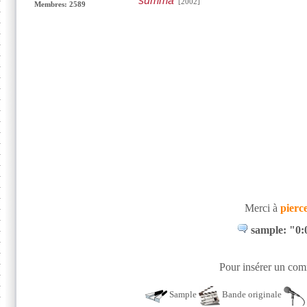
summa
[2002]
Membres: 2589
Merci à
pierc
sample: "0:
Pour insérer un comm
Sample
Bande originale