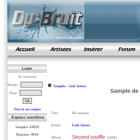
samples de rap
Se connecter
Pseudo :
Samples
»
lady laistee
Sample de 
Passe :
Ouvrir un compte
Titre:
Ma semaine
Artiste:
Lady laistee
Samples: 64850
Reprises: 4010
Second souffle
Album:
[2006]