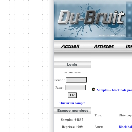
samples de rap
Se connecter
Pseudo :
Passe :
Samples
»
black hole pos
Ouvrir un compte
Titre:
Dirty cop'
Samples: 64837
Reprises: 4009
Artiste:
Black hol