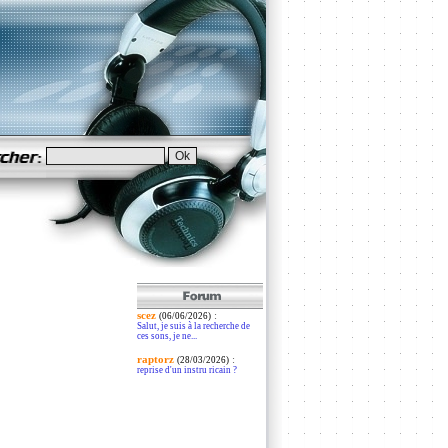
scez
:
(06/06/2026)
Salut, je suis à la recherche de
ces sons, je ne...
raptorz
:
(28/03/2026)
reprise d'un instru ricain ?