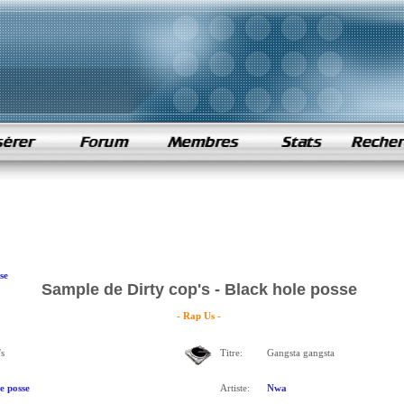
se
Sample de Dirty cop's - Black hole posse
- Rap Us -
s
Titre:
Gangsta gangsta
e posse
Artiste:
Nwa