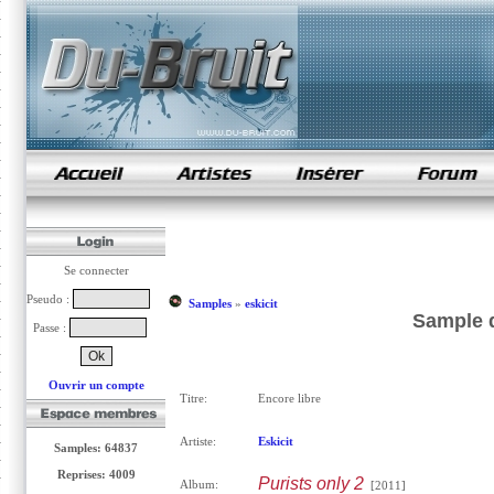
samples de rap
Se connecter
Pseudo :
Samples
»
eskicit
Sample d
Passe :
Ouvrir un compte
Titre:
Encore libre
Artiste:
Eskicit
Samples: 64837
Reprises: 4009
Purists only 2
Album:
[2011]