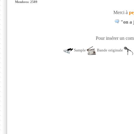
Membres: 2589
Merci à
pe
"on a 
Pour insérer un comm
Sample
Bande originale