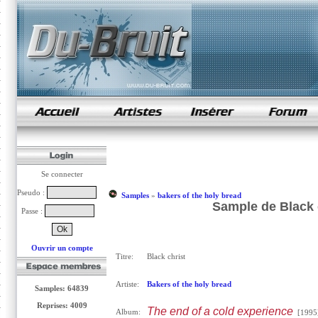
samples de rap
Se connecter
Pseudo :
Samples
»
bakers of the holy bread
Sample de Black c
Passe :
Ouvrir un compte
Titre:
Black christ
Artiste:
Bakers of the holy bread
Samples: 64839
Reprises: 4009
The end of a cold experience
Album:
[1995