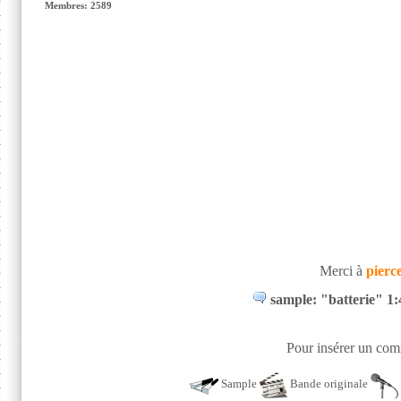
Membres: 2589
Merci à
pierc
sample: "batterie" 1:4
Pour insérer un comm
Sample
Bande originale