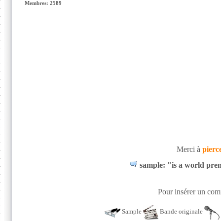
Membres: 2589
Merci à
pierc
sample: "is a world pre
Pour insérer un comm
Sample
Bande originale