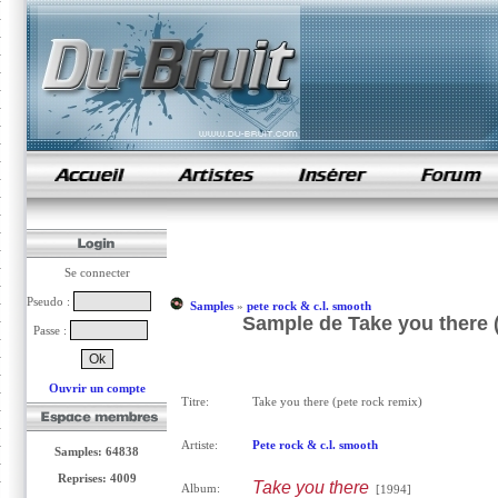
samples de rap
Se connecter
Pseudo :
Samples
»
pete rock & c.l. smooth
Sample de Take you there (
Passe :
Ouvrir un compte
Titre:
Take you there (pete rock remix)
Artiste:
Pete rock & c.l. smooth
Samples: 64838
Reprises: 4009
Take you there
Album:
[1994]