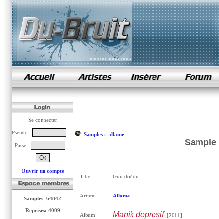
samples de rap
Se connecter
Pseudo :
Samples
»
allame
Sample 
Passe :
Ouvrir un compte
Titre:
Gün doðdu
Artiste:
Allame
Samples: 64842
Reprises: 4009
Manik depresif
Album:
[2011]