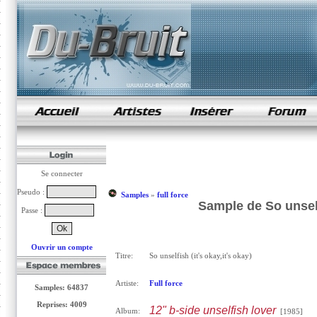
samples de rap
Se connecter
Pseudo :
Samples
»
full force
Sample de So unselfi
Passe :
Ouvrir un compte
Titre:
So unselfish (it's okay,it's okay)
Artiste:
Full force
Samples: 64837
Reprises: 4009
12" b-side unselfish lover
Album:
[1985]