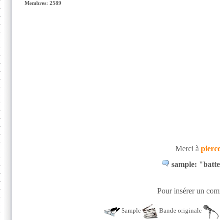
Membres: 2589
Merci à
pierc
sample: "batter
Pour insérer un comm
Sample
Bande originale