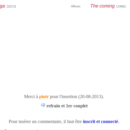
oga
The coming
Album:
[2013]
[1996]
Merci à
piotr
pour l'insertion (20-08-2013).
refrain et 1er couplet
Pour insérer un commentaire, il faut être
inscrit et connecté
.