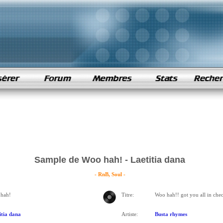
Sample de Woo hah! - Laetitia dana
- RnB, Soul -
hah!
Titre:
Woo hah!! got you all in che
itia dana
Artiste:
Busta rhymes