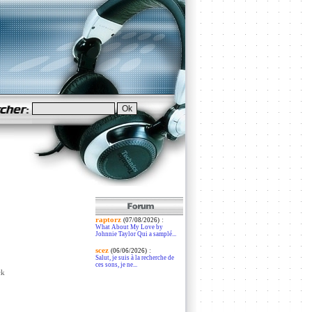
raptorz
:
(07/08/2026)
What About My Love by
Johnnie Taylor Qui a samplé...
scez
:
(06/06/2026)
Salut, je suis à la recherche de
ces sons, je ne...
ck