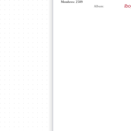
Membres: 2589
Ib
Album: