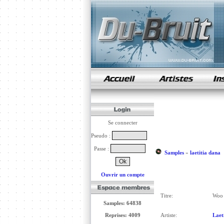
samples de rap
Se connecter
Pseudo :
Passe :
Samples
»
laetitia dana
Ouvrir un compte
Titre:
Woo 
Samples: 64838
Reprises: 4009
Artiste:
Laet