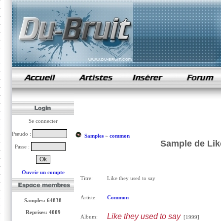
samples de rap
Se connecter
Pseudo :
Samples
»
common
Sample de Lik
Passe :
Ouvrir un compte
Titre:
Like they used to say
Artiste:
Common
Samples: 64838
Reprises: 4009
Like they used to say
Album:
[1999]