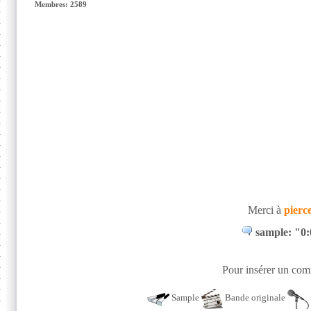
Membres: 2589
Merci à
pierc
sample: "0
Pour insérer un comm
Sample
Bande originale