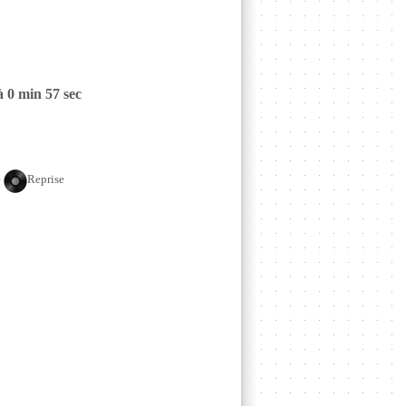
à 0 min 57 sec
e
Reprise