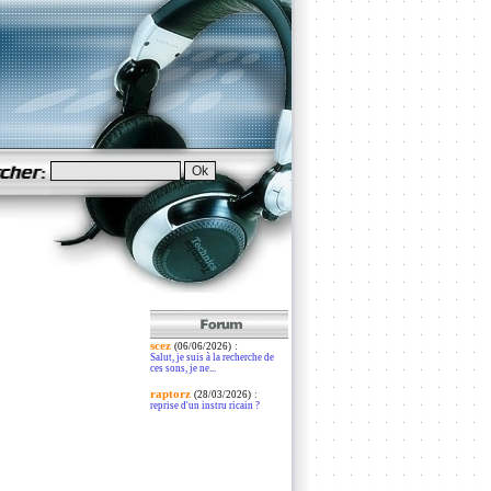
scez
:
(06/06/2026)
Salut, je suis à la recherche de
ces sons, je ne...
raptorz
:
(28/03/2026)
reprise d'un instru ricain ?