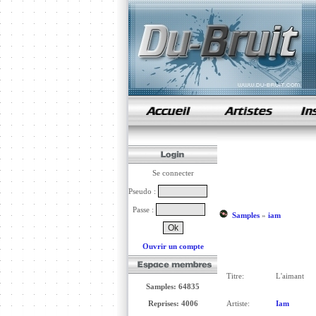
samples de rap
Se connecter
Pseudo :
Passe :
Samples
»
iam
Ouvrir un compte
Titre:
L'aimant
Samples: 64835
Reprises: 4006
Artiste:
Iam