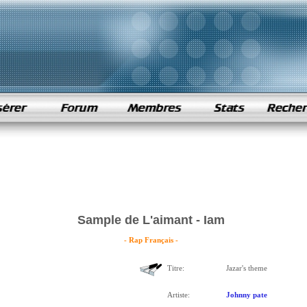
Sample de L'aimant - Iam
- Rap Français -
Titre:
Jazar's theme
Artiste:
Johnny pate