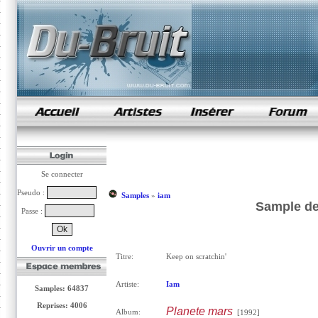
samples de rap
Se connecter
Pseudo :
Samples
»
iam
Sample de
Passe :
Ouvrir un compte
Titre:
Keep on scratchin'
Artiste:
Iam
Samples: 64837
Reprises: 4006
Planete mars
Album:
[1992]