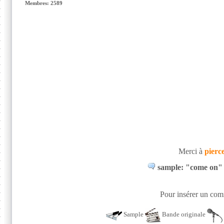
Membres: 2589
Merci à
pierc
sample: "come on" 
Pour insérer un comm
Sample
Bande originale