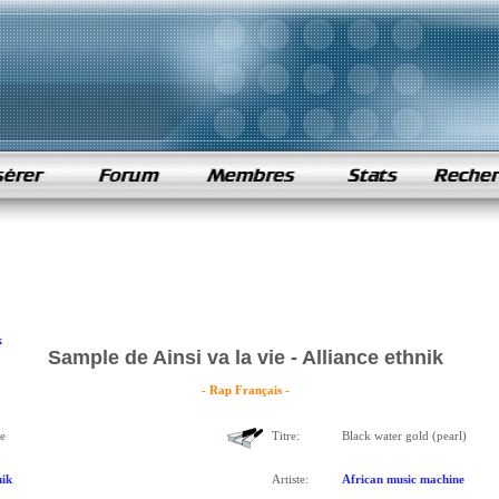
k
Sample de Ainsi va la vie - Alliance ethnik
- Rap Français -
ie
Titre:
Black water gold (pearl)
nik
Artiste:
African music machine