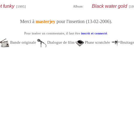
t funky
Black water gold
Album:
[1995]
[19
Merci à
masterjey
pour l'insertion (13-02-2006).
Pour insérer un commentaire, il faut être
inscrit et connecté
.
Bande originale
Dialogue de film
Phase scratchée
Bruitag