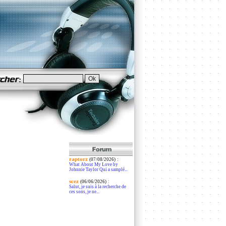
raptorz
:
(07/08/2026)
What About My Love by
Johnnie Taylor Qui a samplé...
scez
:
(06/06/2026)
Salut, je suis à la recherche de
ces sons, je ne...