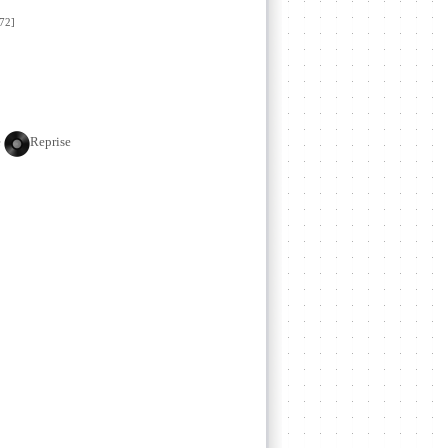
72]
e
Reprise