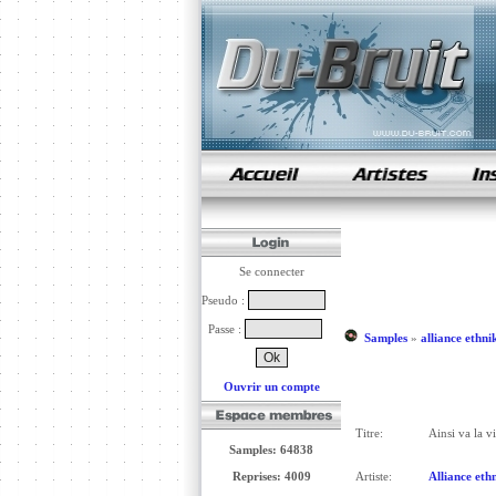
samples de rap
Se connecter
Pseudo :
Passe :
Samples
»
alliance ethni
Ouvrir un compte
Titre:
Ainsi va la v
Samples: 64838
Reprises: 4009
Artiste:
Alliance eth