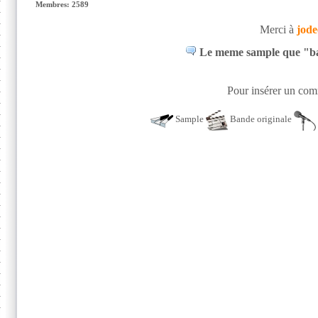
Membres: 2589
Merci à
jode
Le meme sample que "bac
Pour insérer un comm
Sample
Bande originale