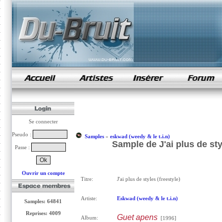
samples de rap
Se connecter
Pseudo :
Samples
»
eskwad (weedy & le t.i.n)
Sample de J'ai plus de sty
Passe :
Ouvrir un compte
Titre:
J'ai plus de styles (freestyle)
Artiste:
Eskwad (weedy & le t.i.n)
Samples: 64841
Reprises: 4009
Guet apens
Album:
[1996]