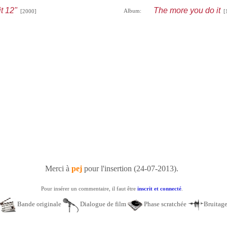
t 12"
The more you do it
Album:
[2000]
[1
Merci à
pej
pour l'insertion (24-07-2013).
Pour insérer un commentaire, il faut être
inscrit et connecté
.
Bande originale
Dialogue de film
Phase scratchée
Bruitag