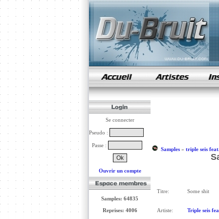
samples de rap
Se connecter
Pseudo :
Passe :
Samples
»
triple seis fe
Sa
Ouvrir un compte
Titre:
Some shit
Samples: 64835
Reprises: 4006
Artiste:
Triple seis fe