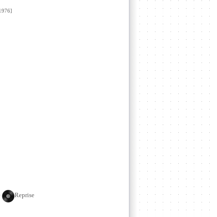
976]
e
Reprise