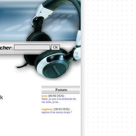
scez
:
ck
(06/06/2026)
Salut, je suis à la recherche de
ces sons, je ne...
raptorz
:
(28/03/2026)
reprise d'un instru ricain ?