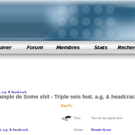
at. a.g. & headcrack
mple de Some shit - Triple seis feat. a.g. & headcra
- Rap Us -
Titre:
You set my spirits free
at. a.g. & headcrack
Artiste:
Ronnie dyson