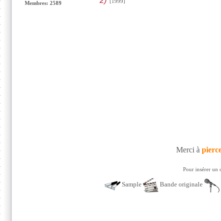
2)
[1999]
Membres: 2589
Merci à
pierc
Pour insérer un 
Sample
Bande originale