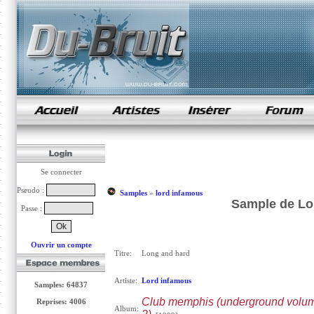
samples de rap
Se connecter
Pseudo :
Samples
»
lord infamous
Sample de Lo
Passe :
Ouvrir un compte
Titre:
Long and hard
Artiste:
Lord infamous
Samples: 64837
Club memphis (underground volu
Reprises: 4006
Album: