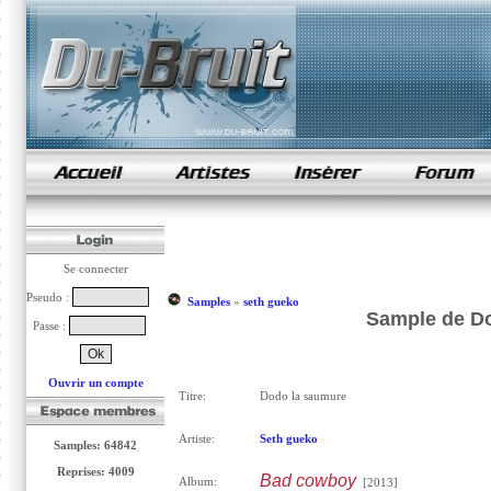
samples de rap
Se connecter
Pseudo :
Samples
»
seth gueko
Sample de Do
Passe :
Ouvrir un compte
Titre:
Dodo la saumure
Artiste:
Seth gueko
Samples: 64842
Reprises: 4009
Bad cowboy
Album:
[2013]