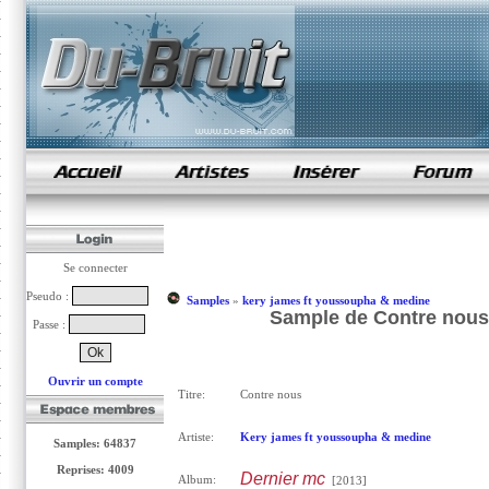
samples de rap
Se connecter
Pseudo :
Samples
»
kery james ft youssoupha & medine
Sample de Contre nous
Passe :
Ouvrir un compte
Titre:
Contre nous
Artiste:
Kery james ft youssoupha & medine
Samples: 64837
Reprises: 4009
Dernier mc
Album:
[2013]