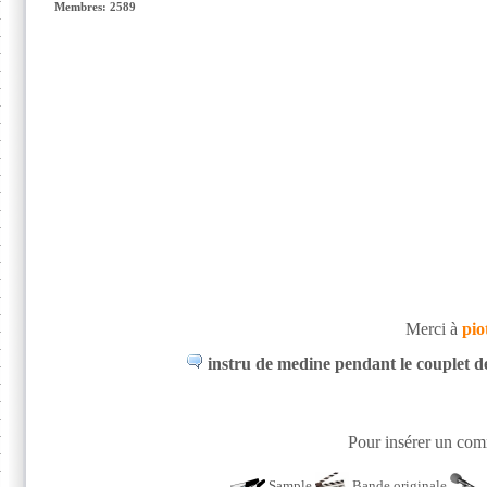
Membres: 2589
Merci à
pio
instru de medine pendant le couplet de
Pour insérer un comm
Sample
Bande originale