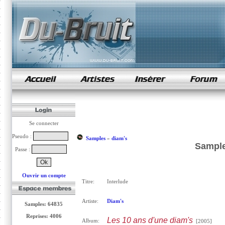
samples de rap
Se connecter
Pseudo :
Samples
»
diam's
Sample
Passe :
Ouvrir un compte
Titre:
Interlude
Artiste:
Diam's
Samples: 64835
Reprises: 4006
Les 10 ans d'une diam's
Album:
[2005]