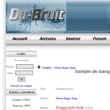
samples de rap
Se connecter
Pseudo :
Samples
»
sheep doggy dogg
Sample de Gang
Passe :
Ouvrir un compte
Titre:
Gangsta groove
Artiste:
Sheep doggy dogg
Samples: 64841
Reprises: 4009
Doggystyle funk
Album:
[1994]