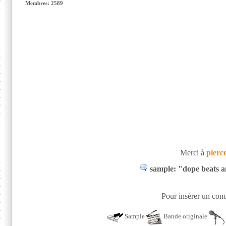
Membres: 2589
Merci à
pierc
sample: "dope beats an
Pour insérer un comm
Sample
Bande originale