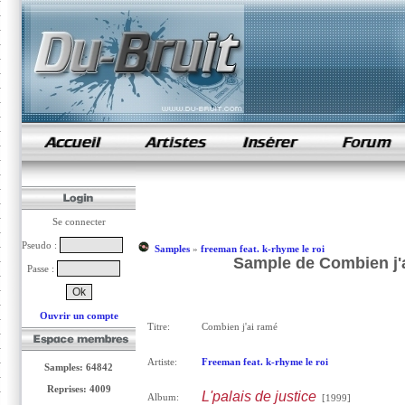
samples de rap
Se connecter
Pseudo :
Samples
»
freeman feat. k-rhyme le roi
Sample de Combien j'a
Passe :
Ouvrir un compte
Titre:
Combien j'ai ramé
Artiste:
Freeman feat. k-rhyme le roi
Samples: 64842
Reprises: 4009
L'palais de justice
Album:
[1999]