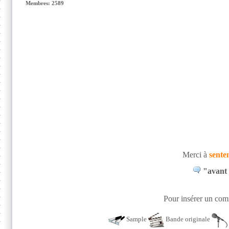
Membres: 2589
Merci à
sente
"avant 
Pour insérer un comm
Sample
Bande originale