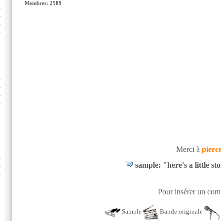
Membres: 2589
Merci à
pierc
sample: "here's a little st
Pour insérer un comm
Sample
Bande originale