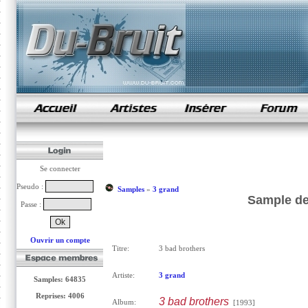
samples de rap
Se connecter
Pseudo :
Samples
»
3 grand
Sample de
Passe :
Ouvrir un compte
Titre:
3 bad brothers
Artiste:
3 grand
Samples: 64835
Reprises: 4006
3 bad brothers
Album:
[1993]