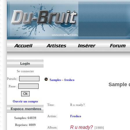
samples de rap
Se connecter
Pseudo :
Samples
»
freshco
Sample d
Passe :
Ouvrir un compte
Titre:
R u ready?
Artiste:
Freshco
Samples: 64839
Reprises: 4009
R u ready?
Album:
[1989]