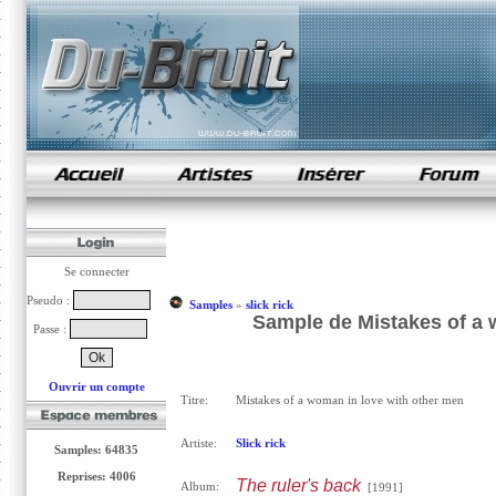
samples de rap
Se connecter
Pseudo :
Samples
»
slick rick
Sample de Mistakes of a w
Passe :
Ouvrir un compte
Titre:
Mistakes of a woman in love with other men
Artiste:
Slick rick
Samples: 64835
Reprises: 4006
The ruler's back
Album:
[1991]