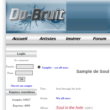
samples de rap
Se connecter
Pseudo :
Samples
»
wu all-stars
Sample de Soul 
Passe :
Ouvrir un compte
Titre:
Soul through the hole
Artiste:
Wu all-stars
Samples: 64837
Reprises: 4009
Soul in the hole
Album:
[1997]