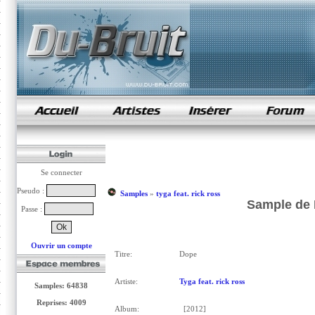
samples de rap
Se connecter
Pseudo :
Samples
»
tyga feat. rick ross
Sample de D
Passe :
Ouvrir un compte
Titre:
Dope
Artiste:
Tyga feat. rick ross
Samples: 64838
Reprises: 4009
Album:
[2012]