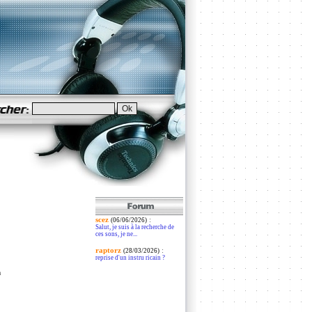
scez
:
(06/06/2026)
Salut, je suis à la recherche de
ces sons, je ne...
raptorz
:
(28/03/2026)
reprise d'un instru ricain ?
n