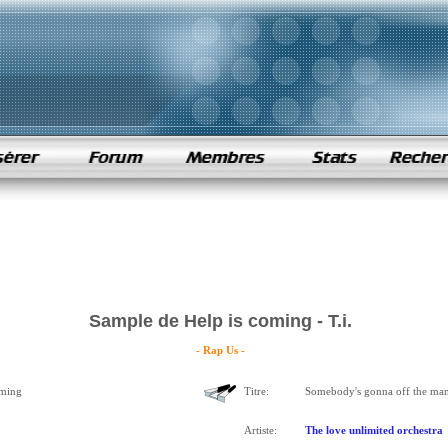
Sample de Help is coming - T.i.
- Rap Us -
oming
Titre:
Somebody's gonna off the ma
Artiste:
The love unlimited orchestra