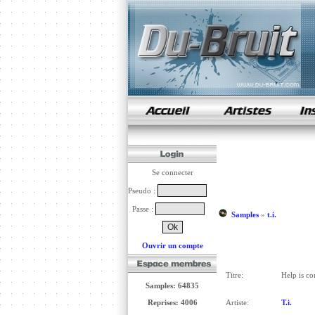
samples de rap
Se connecter
Pseudo :
Passe :
Samples
»
t.i.
Ouvrir un compte
Titre:
Help is c
Samples: 64835
Reprises: 4006
Artiste:
T.i.