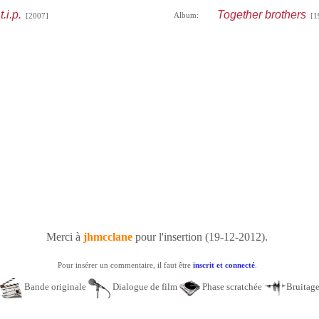
t.i.p.
Together brothers
Album:
[2007]
[1
Merci à
jhmcclane
pour l'insertion (19-12-2012).
Pour insérer un commentaire, il faut être
inscrit et connecté
.
Bande originale
Dialogue de film
Phase scratchée
Bruitag