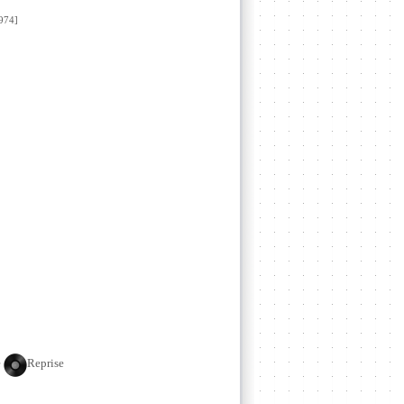
974]
e
Reprise