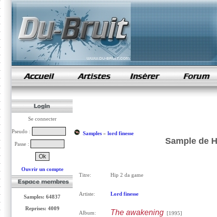
samples de rap
Se connecter
Pseudo :
Samples
»
lord finesse
Sample de Hi
Passe :
Ouvrir un compte
Titre:
Hip 2 da game
Artiste:
Lord finesse
Samples: 64837
Reprises: 4009
The awakening
Album:
[1995]