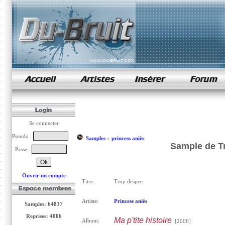
samples de rap
Se connecter
Pseudo :
Samples
»
princess aniès
Sample de Tr
Passe :
Ouvrir un compte
Titre:
Trop despee
Artiste:
Princess aniès
Samples: 64837
Reprises: 4006
Ma p'tite histoire
Album:
[2006]