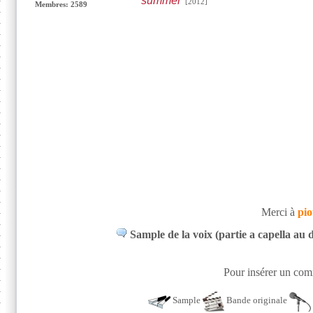
summer
[2012]
Membres: 2589
Merci à
pio
Sample de la voix (partie a capella au 
Pour insérer un comm
Sample
Bande originale