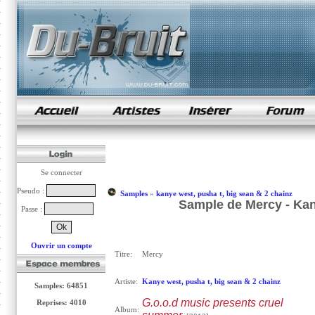
samples de rap
Se connecter
Pseudo :
Samples
»
kanye west, pusha t, big sean & 2 chainz
Sample de Mercy - Kan
Passe :
Ouvrir un compte
Titre:
Mercy
Artiste:
Kanye west, pusha t, big sean & 2 chainz
Samples: 64851
G.o.o.d music presents cruel
Reprises: 4010
Album: