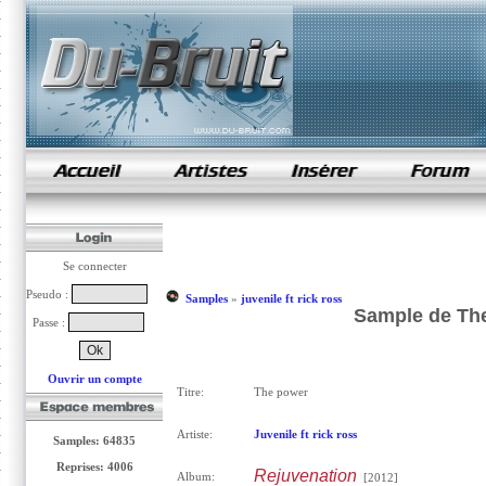
samples de rap
Se connecter
Pseudo :
Samples
»
juvenile ft rick ross
Sample de The 
Passe :
Ouvrir un compte
Titre:
The power
Artiste:
Juvenile ft rick ross
Samples: 64835
Reprises: 4006
Rejuvenation
Album:
[2012]