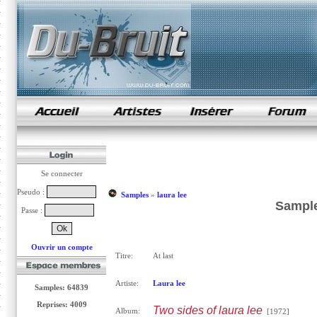
samples de rap
Se connecter
Pseudo :
Samples
»
laura lee
Sample 
Passe :
Ouvrir un compte
Titre:
At last
Artiste:
Laura lee
Samples: 64839
Reprises: 4009
Two sides of laura lee
Album:
[1972]