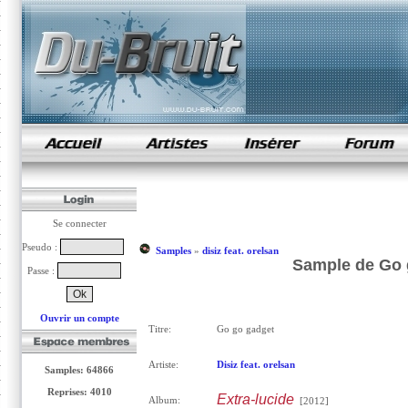
samples de rap
Se connecter
Pseudo :
Samples
»
disiz feat. orelsan
Sample de Go g
Passe :
Ouvrir un compte
Titre:
Go go gadget
Artiste:
Disiz feat. orelsan
Samples: 64866
Reprises: 4010
Extra-lucide
Album:
[2012]